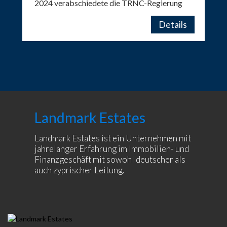
2024 verabschiedete die TRNC-Regierung
ein neues Gesetz, das den Kauf von
Immobilien in Nordzypern betrifft. Das
Details
Gesetz betrifft sowohl neue Käufer, die in
Zukunft eine Immobilie erwerben wollen, als
auch bestehende Käufer, die bereits vor
Inkrafttreten des Gesetzes eine Immobilie
erworben haben. Im Folgenden finden Sie eine
Zusammenfassung der wichtigsten
Bestimmungen des Gesetzes:
Landmark Estates
Landmark Estates ist ein Unternehmen mit
jahrelanger Erfahrung im Immobilien- und
Finanzgeschäft mit sowohl deutscher als
auch zyprischer Leitung.