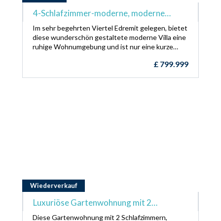
4-Schlafzimmer-moderne, moderne
Wiederverkaufsvilla + voll möbliert +
Im sehr begehrten Viertel Edremit gelegen, bietet
Schwimmbad + VRF-System + in der Nähe
diese wunderschön gestaltete moderne Villa eine
ruhige Wohnumgebung und ist nur eine kurze
eines Gemeindeparks
Fahrt von Sandstränden, Supermärkten, Cafés,
£
799.999
Restaurants sowie den renommierten Hotels
Merit Crystal und Merit Royal entfernt. Mit
zeitgemäßem Wohnen und herrlichem Bergblick
ist diese Immobilie sowohl als dauerhafter
Wohnsitz als auch als Ferienhaus ideal.
Wiederverkauf
Luxuriöse Gartenwohnung mit 2
Schlafzimmern + Gemeinschaftspools + in
Diese Gartenwohnung mit 2 Schlafzimmern,