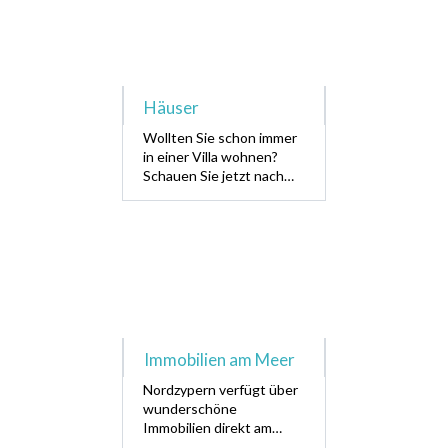
ab £ 58.913,70 !!!
Häuser
Wollten Sie schon immer
in einer Villa wohnen?
Schauen Sie jetzt nach
fabelhaften Villen in
exklusiven Lagen! Von
traditionellen Minivillen
bis hin zu High-End-
Luxusvillen, schauen Sie
jetzt nach Ihrer
Traumimmobilie am Meer.
Immobilien am Meer
Nordzypern verfügt über
wunderschöne
Immobilien direkt am
Meer. Von günstigen