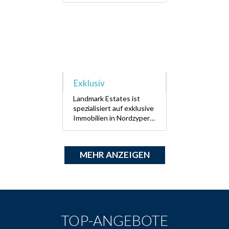
Apartments bis hin zu
Luxusvillen. Wachen Sie
auf zu dem Geräusch von
Wellen!!
Exklusiv
Landmark Estates ist
spezialisiert auf exklusive
Immobilien in Nordzypern.
Wir haben viele
individuelle
Luxusimmobilien, die Ihre
MEHR ANZEIGEN
Träume wahr werden
lassen !!!
TOP-ANGEBOTE