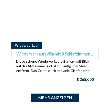
Wiederverkauf
Wiederverkaufsvilla mit 3 Schlafzimmern
+ 10m x 5m Schwimmbad + voll möbliert +
Diese schöne Wiederverkaufsvilla liegt mit Blick
zu Fuß erreichbar zum Korineum Golf Club
auf das Mittelmeer und ist fußläufig vom Meer
entfernt. Das Grundstück hat viele Glasfenster
nach vorne, was viel natürliches Licht hereinlässt.
£
265.000
Wenn Sie Golfspieler sind oder darüber
nachdenken, als Investition zu kaufen, dann Das
21-Loch-Golfresort Korineum ist nur wenige
Minuten entfernt.
MEHR ANZEIGEN