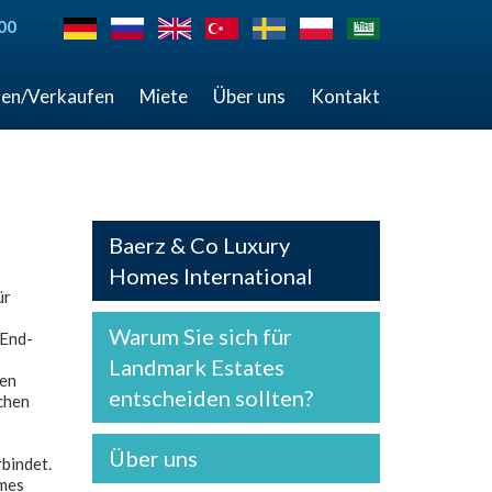
00
en/Verkaufen
Miete
Über uns
Kontakt
Baerz & Co Luxury
Homes International
ür
Warum Sie sich für
-End-
Landmark Estates
gen
entscheiden sollten?
chen
Über uns
bindet.
omes