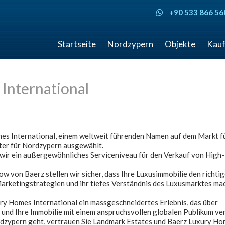
+90 533 866 56
Startseite
Nordzypern
Objekte
Kauf
International
s International, einem weltweit führenden Namen auf dem Markt f
ater für Nordzypern ausgewählt.
 wir ein außergewöhnliches Serviceniveau für den Verkauf von High
 von Baerz stellen wir sicher, dass Ihre Luxusimmobilie den richti
arketingstrategien und ihr tiefes Verständnis des Luxusmarktes ma
y Homes International ein massgeschneidertes Erlebnis, das über
 und Ihre Immobilie mit einem anspruchsvollen globalen Publikum ver
dzypern geht, vertrauen Sie Landmark Estates und Baerz Luxury H