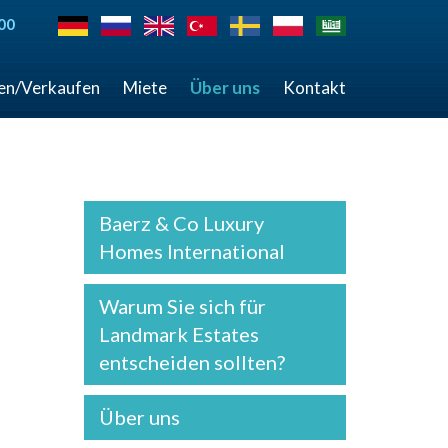
00
en/Verkaufen
Miete
Über uns
Kontakt
Baerz & Co Luxury
Homes International
Warum Sie sich für
Landmark Estates
entscheiden sollten?
Über uns