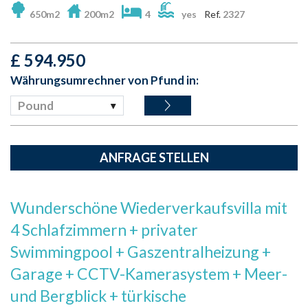
650m2
200m2
4
yes
Ref.
2327
£
594.950
Währungsumrechner von Pfund in:
Pound
ANFRAGE STELLEN
Wunderschöne Wiederverkaufsvilla mit
4 Schlafzimmern + privater
Swimmingpool + Gaszentralheizung +
Garage + CCTV-Kamerasystem + Meer-
und Bergblick + türkische