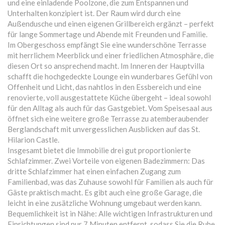
und eine einladende Poolzone, die zum Entspannen und
Unterhalten konzipiert ist. Der Raum wird durch eine
Außendusche und einen eigenen Grillbereich ergänzt – perfekt
für lange Sommertage und Abende mit Freunden und Familie.
Im Obergeschoss empfängt Sie eine wunderschöne Terrasse
mit herrlichem Meerblick und einer friedlichen Atmosphäre, die
diesen Ort so ansprechend macht. Im Inneren der Hauptvilla
schafft die hochgedeckte Lounge ein wunderbares Gefühl von
Offenheit und Licht, das nahtlos in den Essbereich und eine
renovierte, voll ausgestattete Küche übergeht – ideal sowohl
für den Alltag als auch für das Gastgebiet. Vom Speisesaal aus
öffnet sich eine weitere große Terrasse zu atemberaubender
Berglandschaft mit unvergesslichen Ausblicken auf das St.
Hilarion Castle.
Insgesamt bietet die Immobilie drei gut proportionierte
Schlafzimmer. Zwei Vorteile von eigenen Badezimmern: Das
dritte Schlafzimmer hat einen einfachen Zugang zum
Familienbad, was das Zuhause sowohl für Familien als auch für
Gäste praktisch macht. Es gibt auch eine große Garage, die
leicht in eine zusätzliche Wohnung umgebaut werden kann.
Bequemlichkeit ist in Nähe: Alle wichtigen Infrastrukturen und
Einrichtungen sind nur 7 Minuten entfernt, sodass Sie die Ruhe