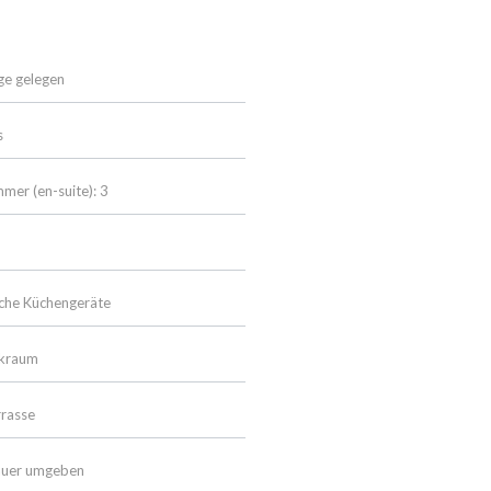
ge gelegen
s
mer (en-suite): 3
che Küchengeräte
ckraum
rasse
auer umgeben