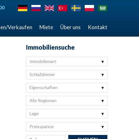
00
en/Verkaufen
Miete
Über uns
Kontakt
Immobiliensuche
Immobilienart
Schlafzimmer
Eigenschaften
Alle Regionen
Lage
Preisspanne