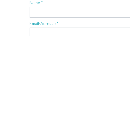
Name *
Email-Adresse *
Nachricht *
* Pflichtfelder
Landmark has tried to ensure that all the content provi
content is provided on an information basis only and sho
behalf of Landmark for any errors, omissions, or mislea