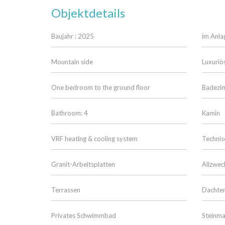
Objektdetails
Baujahr : 2025
im Anla
Mountain side
Luxuriö
One bedroom to the ground floor
Badezim
Bathroom: 4
Kamin
VRF heating & cooling system
Technis
Granit-Arbeitsplatten
Allzwe
Terrassen
Dachter
Privates Schwimmbad
Steinm