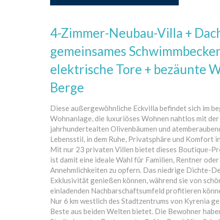
4-Zimmer-Neubau-Villa + Dach
gemeinsames Schwimmbecken +
elektrische Tore + bezäunte 
Berge
Diese außergewöhnliche Eckvilla befindet sich im beg
Wohnanlage, die luxuriöses Wohnen nahtlos mit der
jahrhundertealten Olivenbäumen und atemberaubende
Lebensstil, in dem Ruhe, Privatsphäre und Komfort
Mit nur 23 privaten Villen bietet dieses Boutique-P
ist damit eine ideale Wahl für Familien, Rentner ode
Annehmlichkeiten zu opfern. Das niedrige Dichte-De
Exklusivität genießen können, während sie von sch
einladenden Nachbarschaftsumfeld profitieren könn
Nur 6 km westlich des Stadtzentrums von Kyrenia ge
Beste aus beiden Welten bietet. Die Bewohner habe