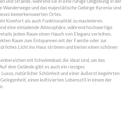
len und Strände, während sie in eine ruhige Umgebung in der
che Wanderwege und das majestätische Gebirge Kyrenia sind
t dieses bemerkenswerten Ortes.
ohl Komfort als auch Funktionalität zu maximieren.
end eine einladende Atmosphäre, während hochwertige
etails jedem Raum einen Hauch von Eleganz verleihen.
kten Raum zum Entspannen mit der Familie oder zur
ürliches Licht ins Haus strömen und bieten einen schönen
enbereichen mit Schwimmbad, die ideal sind, um das
Auf dem Gelände gibt es auch ein riesiges
Luxus, natürlicher Schönheit und einer äußerst begehrten
elegenheit, einen kultivierten Lebensstil in einem der
n.