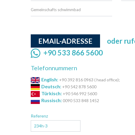
Gemeinschafts schwimmbad
oder ruf
EMAIL-ADRESSE
+90 533 866 5600
Telefonnummern
English:
+90 392 816 0963 ( head office);
Deutsch:
+90 542 878 5600
Türkisch:
+90 546 992 5600
Russisch:
0090 533 848 1452
Referenz