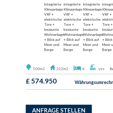
500m2
232m2
4
yes
R
£
574.950
Währungsumrechne
ANFRAGE STELLEN