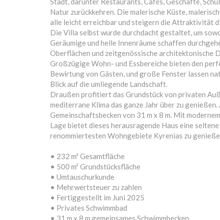
Stadt, darunter Restaurants, Cafés, Geschäfte, Schu
Natur zurückkehren. Die malerische Küste, maleris
alle leicht erreichbar und steigern die Attraktivitä
Die Villa selbst wurde durchdacht gestaltet, um sow
Geräumige und helle Innenräume schaffen durchgeh
Oberflächen und zeitgenössische architektonische D
Großzügige Wohn- und Essbereiche bieten den perfe
Bewirtung von Gästen, und große Fenster lassen nat
Blick auf die umliegende Landschaft.
Draußen profitiert das Grundstück von privaten Auß
mediterrane Klima das ganze Jahr über zu genießen. 
Gemeinschaftsbecken von 31 m x 8 m. Mit modernem 
Lage bietet dieses herausragende Haus eine seltene G
renommiertesten Wohngebiete Kyrenias zu genieße
• 232 m² Gesamtfläche
• 500 m² Grundstücksfläche
• Umtauschurkunde
• Mehrwertsteuer zu zahlen
• Fertiggestellt im Juni 2025
• Privates Schwimmbad
• 31 m x 8 m gemeinsames Schwimmbecken