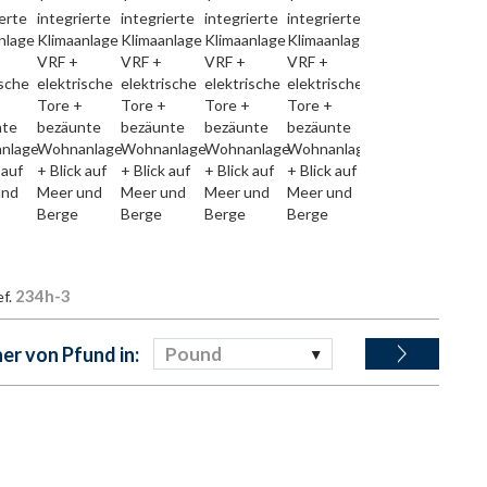
234h-3
ef.
r von Pfund in:
Pound