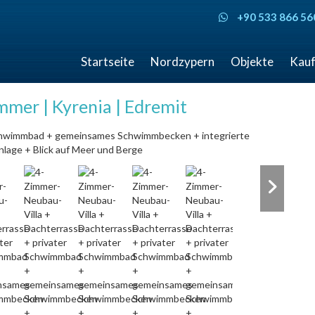
+90 533 866 56
Startseite
Nordzypern
Objekte
Kauf
mmer | Kyrenia | Edremit