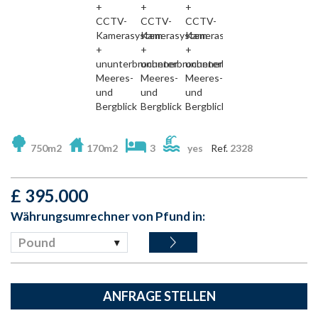
750m2
170m2
3
yes
Ref.
2328
£
395.000
Währungsumrechner von Pfund in:
Pound
ANFRAGE STELLEN