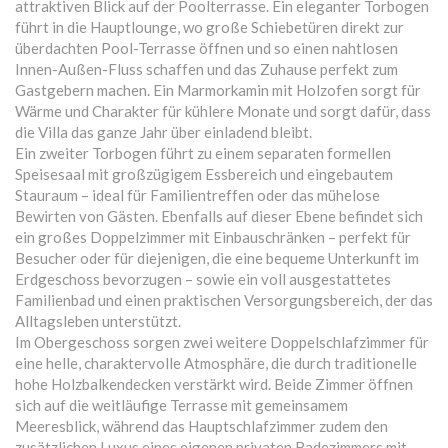
attraktiven Blick auf der Poolterrasse. Ein eleganter Torbogen
führt in die Hauptlounge, wo große Schiebetüren direkt zur
überdachten Pool-Terrasse öffnen und so einen nahtlosen
Innen-Außen-Fluss schaffen und das Zuhause perfekt zum
Gastgebern machen. Ein Marmorkamin mit Holzofen sorgt für
Wärme und Charakter für kühlere Monate und sorgt dafür, dass
die Villa das ganze Jahr über einladend bleibt.
Ein zweiter Torbogen führt zu einem separaten formellen
Speisesaal mit großzügigem Essbereich und eingebautem
Stauraum – ideal für Familientreffen oder das mühelose
Bewirten von Gästen. Ebenfalls auf dieser Ebene befindet sich
ein großes Doppelzimmer mit Einbauschränken – perfekt für
Besucher oder für diejenigen, die eine bequeme Unterkunft im
Erdgeschoss bevorzugen – sowie ein voll ausgestattetes
Familienbad und einen praktischen Versorgungsbereich, der das
Alltagsleben unterstützt.
Im Obergeschoss sorgen zwei weitere Doppelschlafzimmer für
eine helle, charaktervolle Atmosphäre, die durch traditionelle
hohe Holzbalkendecken verstärkt wird. Beide Zimmer öffnen
sich auf die weitläufige Terrasse mit gemeinsamem
Meeresblick, während das Hauptschlafzimmer zudem den
zusätzlichen Luxus eines eigenen privaten Badezimmers mit