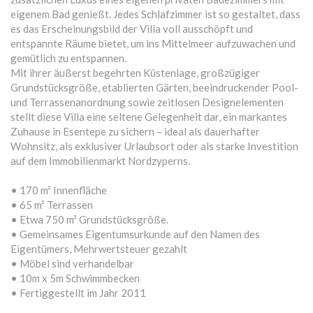
eigenem Bad genießt. Jedes Schlafzimmer ist so gestaltet, dass
es das Erscheinungsbild der Villa voll ausschöpft und
entspannte Räume bietet, um ins Mittelmeer aufzuwachen und
gemütlich zu entspannen.
Mit ihrer äußerst begehrten Küstenlage, großzügiger
Grundstücksgröße, etablierten Gärten, beeindruckender Pool-
und Terrassenanordnung sowie zeitlosen Designelementen
stellt diese Villa eine seltene Gelegenheit dar, ein markantes
Zuhause in Esentepe zu sichern – ideal als dauerhafter
Wohnsitz, als exklusiver Urlaubsort oder als starke Investition
auf dem Immobilienmarkt Nordzyperns.
• 170 m² Innenfläche
• 65 m² Terrassen
• Etwa 750 m² Grundstücksgröße.
• Gemeinsames Eigentumsurkunde auf den Namen des
Eigentümers, Mehrwertsteuer gezahlt
• Möbel sind verhandelbar
• 10m x 5m Schwimmbecken
• Fertiggestellt im Jahr 2011