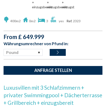
400m2
0m2
3
yes
Ref.
2323
From
£
649.999
Währungsumrechner von Pfund in:
Pound
ANFRAGE STELLEN
Luxusvillen mit 3 Schlafzimmern +
privater Swimmingpool + Dächerterrasse
+ Grillbereich + einzugsbereit