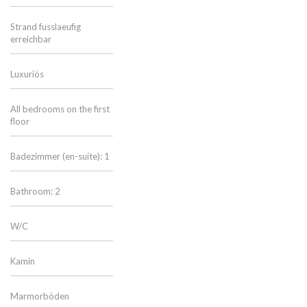
Strand fusslaeufig
erreichbar
Luxuriös
All bedrooms on the first
floor
Badezimmer (en-suite): 1
Bathroom: 2
W/C
Kamin
Marmorböden