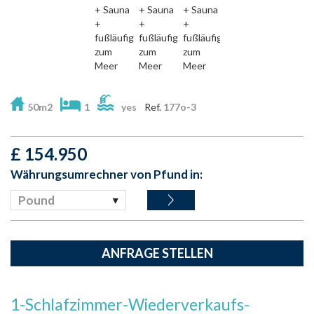
50m2
1
yes
Ref.
177o-3
£
154.950
Währungsumrechner von Pfund in:
Pound
ANFRAGE STELLEN
1-Schlafzimmer-Wiederverkaufs-