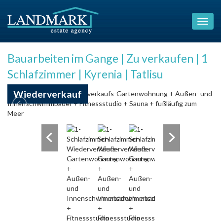
Bauarbeiten im Gange | Zu verkaufen | 1
Schlafzimmer | Kyrenia | Tatlisu
Wiederverkauf