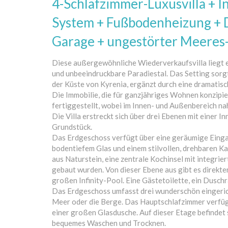
4-Schlafzimmer-Luxusvilla + 
System + Fußbodenheizung + 
Garage + ungestörter Meeres-
Diese außergewöhnliche Wiederverkaufsvilla liegt ei
und unbeeindruckbare Paradiestal. Das Setting sor
der Küste von Kyrenia, ergänzt durch eine dramatisc
Die Immobilie, die für ganzjähriges Wohnen konzipie
fertiggestellt, wobei im Innen- und Außenbereich n
Die Villa erstreckt sich über drei Ebenen mit einer 
Grundstück.
Das Erdgeschoss verfügt über eine geräumige Eingan
bodentiefem Glas und einem stilvollen, drehbaren K
aus Naturstein, eine zentrale Kochinsel mit integrie
gebaut wurden. Von dieser Ebene aus gibt es direkt
großen Infinity-Pool. Eine Gästetoilette, ein Dusch
Das Erdgeschoss umfasst drei wunderschön eingeric
Meer oder die Berge. Das Hauptschlafzimmer verfüg
einer großen Glasdusche. Auf dieser Etage befindet
bequemes Waschen und Trocknen.