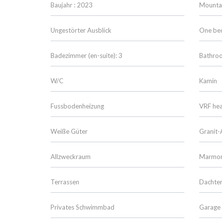
Baujahr : 2023
Mountai
Ungestörter Ausblick
One bed
Badezimmer (en-suite): 3
Bathro
W/C
Kamin
Fussbodenheizung
VRF hea
Weiße Güter
Granit-
Allzweckraum
Marmo
Terrassen
Dachter
Privates Schwimmbad
Garage