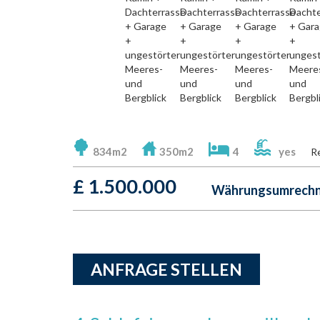
834m2
350m2
4
yes
R
£
1.500.000
Währungsumrechne
ANFRAGE STELLEN