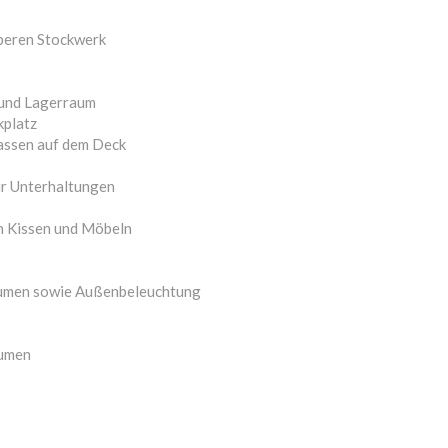
oberen Stockwerk
 und Lagerraum
kplatz
rassen auf dem Deck
ür Unterhaltungen
n Kissen und Möbeln
äumen sowie Außenbeleuchtung
äumen