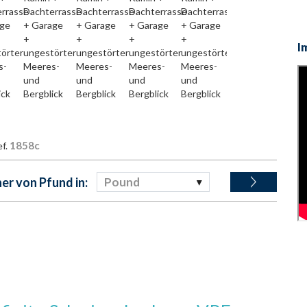
I
1858c
ef.
r von Pfund in:
Pound