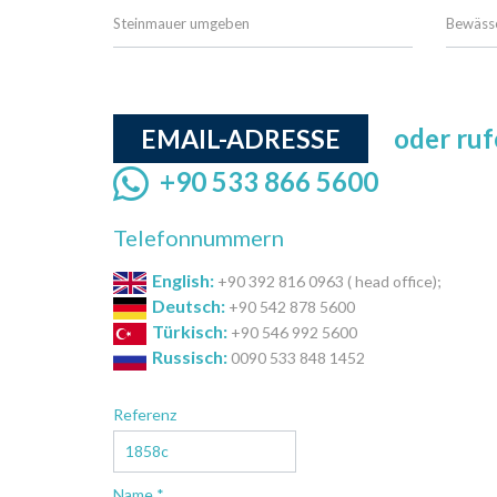
Steinmauer umgeben
Bewäss
oder ruf
EMAIL-ADRESSE
+90 533 866 5600
Telefonnummern
English:
+90 392 816 0963 ( head office);
Deutsch:
+90 542 878 5600
Türkisch:
+90 546 992 5600
Russisch:
0090 533 848 1452
Referenz
Name *