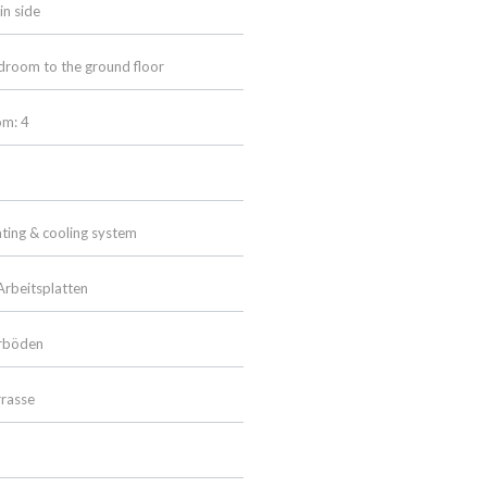
n side
room to the ground floor
om: 4
ting & cooling system
Arbeitsplatten
rböden
rasse