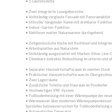
• 1 Gästetoilette
• Zwei integrierte Loungebereiche
• Vollständig verglaste Fassade mit Panoramablick
• Stilvoller hängender Kamin mit drehbarer Funktio
• Indoor-Garten-Funktion
• Nahtloser matter Naturmarmor durchgehend
• Zeitgenössische Küche mit Kochinsel und integri
• Arbeitsplatten aus Naturstein
• Vollständig ausgestattet mit Marken-Silver Line-
• Dimmbare indirekte Beleuchtung im unteren und 
• Separater Hauswirtschaftsraum im zweiten Stock
• Praktischer Hauswirtschaftsraum im Obergescho
• Zwei Lagerräume
• Zusätzliche Toilette und Stauraum im Poolkeller
• Hochwertiges VRF-System
• Fußbodenheizung mit einer Wärmepumpe der neue
• Warmwasser über modernen Wärmepumpenkessel
Spezielles Salzwassersystem für Fußbodenheizung
• Automatischer Generator