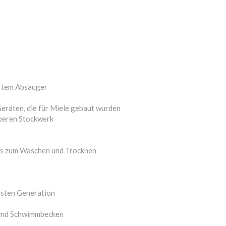
n
ertem Absauger
Geräten, die für Miele gebaut wurden
oberen Stockwerk
ss zum Waschen und Trocknen
sten Generation
 und Schwimmbecken