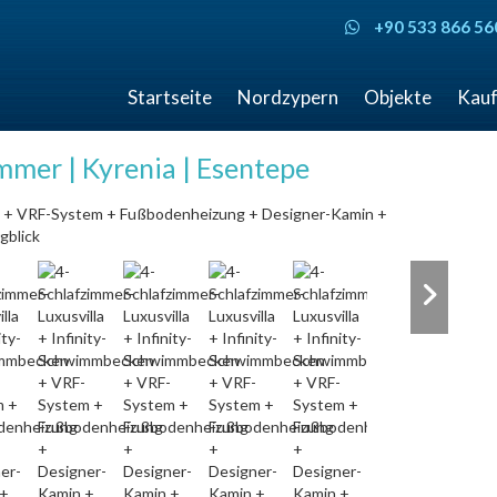
+90 533 866 56
Startseite
Nordzypern
Objekte
Kauf
mmer | Kyrenia | Esentepe