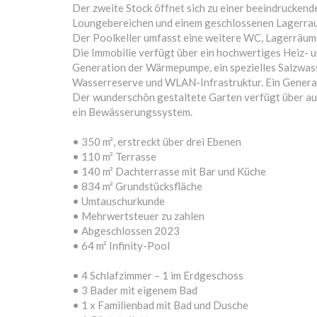
Der zweite Stock öffnet sich zu einer beeindrucke
Loungebereichen und einem geschlossenen Lagerraum,
Der Poolkeller umfasst eine weitere WC, Lagerräum
Die Immobilie verfügt über ein hochwertiges Heiz-
Generation der Wärmepumpe, ein spezielles Salzwass
Wasserreserve und WLAN-Infrastruktur. Ein Generato
Der wunderschön gestaltete Garten verfügt über a
ein Bewässerungssystem.
• 350 m², erstreckt über drei Ebenen
• 110 m² Terrasse
• 140 m² Dachterrasse mit Bar und Küche
• 834 m² Grundstücksfläche
• Umtauschurkunde
• Mehrwertsteuer zu zahlen
• Abgeschlossen 2023
• 64 m² Infinity-Pool
• 4 Schlafzimmer – 1 im Erdgeschoss
• 3 Bader mit eigenem Bad
• 1 x Familienbad mit Bad und Dusche