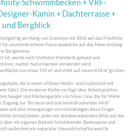
Infinity-Schwimmbecken + VRF-
Designer-Kamin + Dachterrasse +
 und Bergblick
nzigartig am Hang von Esentepe mit Blick auf das friedliche
gt für ununterbrochene Panoramablicke auf das Meer entlang
he Bergkulisse.
rt ist, wurde nach höchsten Standards gebaut und
ahtloser, matter Naturmarmor verwendet wird.
Innenfläche von etwa 350 m² und steht auf einem 834 m² großen
gshalle, die in einen offenen Wohn- und Essbereich mit
amin führt. Die moderne Küche verfügt über Arbeitsplatten
rtem Sauger und Markengeräte von Silver Line, die für Miele
en Zugang zur Terrasse und zum beeindruckenden 64 m²
raum und eine Innengarage vervollständigen diese Etage.
htete Schlafzimmer, jedes mit atemberaubendem Blick auf das
t über ein eigenes Bad mit freistehender Badewanne und
 sich außerdem ein separater Hauswirtschaftsraum für