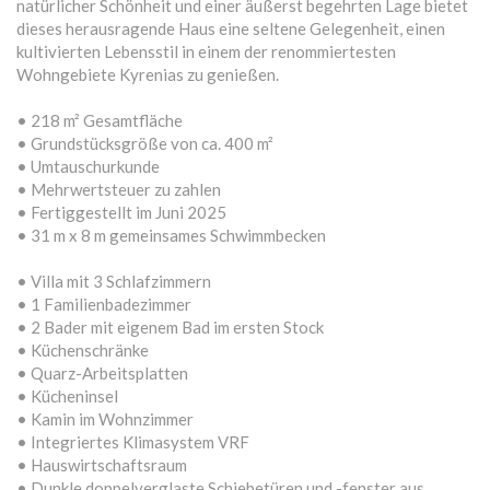
natürlicher Schönheit und einer äußerst begehrten Lage bietet
dieses herausragende Haus eine seltene Gelegenheit, einen
kultivierten Lebensstil in einem der renommiertesten
Wohngebiete Kyrenias zu genießen.
• 218 m² Gesamtfläche
• Grundstücksgröße von ca. 400 m²
• Umtauschurkunde
• Mehrwertsteuer zu zahlen
• Fertiggestellt im Juni 2025
• 31 m x 8 m gemeinsames Schwimmbecken
• Villa mit 3 Schlafzimmern
• 1 Familienbadezimmer
• 2 Bader mit eigenem Bad im ersten Stock
• Küchenschränke
• Quarz-Arbeitsplatten
• Kücheninsel
• Kamin im Wohnzimmer
• Integriertes Klimasystem VRF
• Hauswirtschaftsraum
• Dunkle doppelverglaste Schiebetüren und -fenster aus