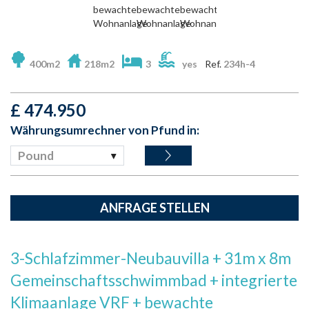
400m2
218m2
3
yes
Ref.
234h-4
£
474.950
Währungsumrechner von Pfund in:
Pound
ANFRAGE STELLEN
3-Schlafzimmer-Neubauvilla + 31m x 8m
Gemeinschaftsschwimmbad + integrierte
Klimaanlage VRF + bewachte