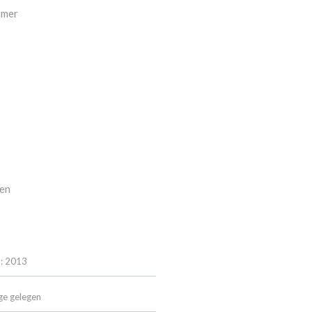
mmer
fen
 : 2013
ge gelegen