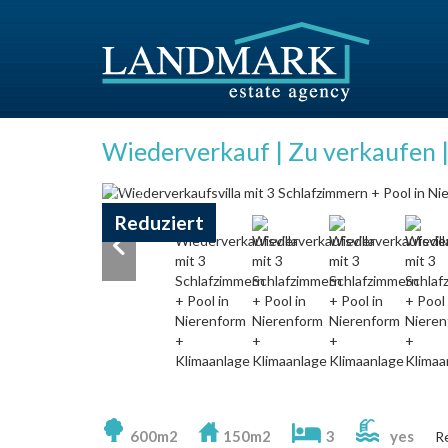
Wiederverkauf | Zu verkaufen |
Reduziert
600m2
150m2
3
yes
R