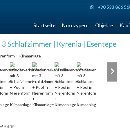
+90 533 866 56
Startseite
Nordzypern
Objekte
Kauf
 3 Schlafzimmer | Kyrenia | Esentepe
540f
ef.