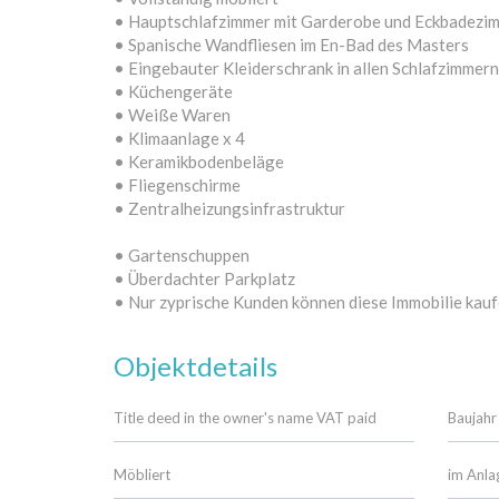
• Hauptschlafzimmer mit Garderobe und Eckbadezi
• Spanische Wandfliesen im En-Bad des Masters
• Eingebauter Kleiderschrank in allen Schlafzimmern
• Küchengeräte
• Weiße Waren
• Klimaanlage x 4
• Keramikbodenbeläge
• Fliegenschirme
• Zentralheizungsinfrastruktur
• Gartenschuppen
• Überdachter Parkplatz
• Nur zyprische Kunden können diese Immobilie kau
Objektdetails
Title deed in the owner's name VAT paid
Baujahr
Möbliert
im Anla