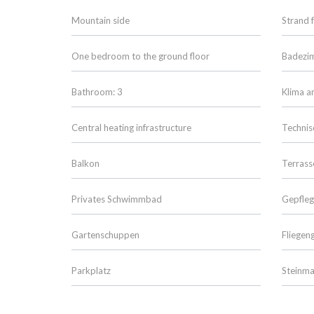
Mountain side
Strand f
One bedroom to the ground floor
Badezim
Bathroom: 3
Klima a
Central heating infrastructure
Technis
Balkon
Terrass
Privates Schwimmbad
Gepfleg
Gartenschuppen
Fliegeng
Parkplatz
Steinm