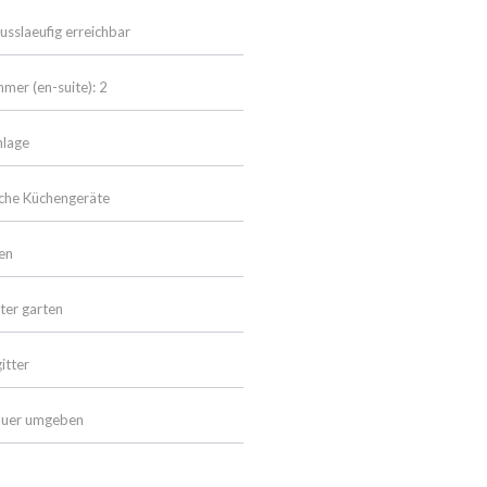
usslaeufig erreichbar
mer (en-suite): 2
nlage
che Küchengeräte
en
ter garten
itter
auer umgeben