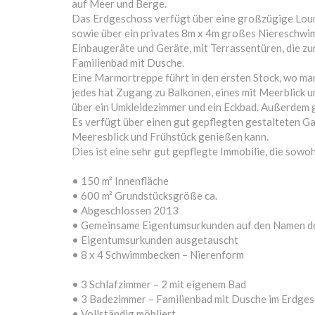
auf Meer und Berge.
Das Erdgeschoss verfügt über eine großzügige Loun
sowie über ein privates 8m x 4m großes Niereschwim
Einbaugeräte und Geräte, mit Terrassentüren, die zu
Familienbad mit Dusche.
Eine Marmortreppe führt in den ersten Stock, wo ma
jedes hat Zugang zu Balkonen, eines mit Meerblick 
über ein Umkleidezimmer und ein Eckbad. Außerdem g
Es verfügt über einen gut gepflegten gestalteten G
Meeresblick und Frühstück genießen kann.
Dies ist eine sehr gut gepflegte Immobilie, die sowo
• 150 m² Innenfläche
• 600 m² Grundstücksgröße ca.
• Abgeschlossen 2013
• Gemeinsame Eigentumsurkunden auf den Namen de
• Eigentumsurkunden ausgetauscht
• 8 x 4 Schwimmbecken – Nierenform
• 3 Schlafzimmer – 2 mit eigenem Bad
• 3 Badezimmer – Familienbad mit Dusche im Erdge
• Vollständig möbliert