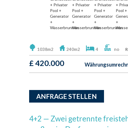
1038m2
240m2
4
no
R
£
420.000
Währungsumrechne
ANFRAGE STELLEN
4+2 — Zwei getrennte freiste