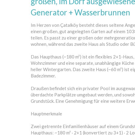
großen, im Dorf ausgewiesene
Generator + Wasserbrunnen
Im Herzen von Çatalköy besteht dieses seltene Ange
einen großen, gut angelegten Garten auf einem 103
teilen. Es passt zu einer großen oder mehrgenerati
wohnen, während das zweite Haus als Studio oder Bü
Das Haupthaus (~180 m²) ist ein flexibles 2+1-Haus, d
Wohnzimmer und eine separate, unabhängige Küche 
heller Wintergarten. Das zweite Haus (~60 m²) ist e
Badezimmer.
Draußen befindet sich ein privater Pool im ausgewa
überdachte Parkplätze umgebaut werden, und sowohl
Grundstück. Eine Genehmigung für eine weitere Erweit
Hauptmerkmale
Zwei getrennte Einfamilienhäuser auf einem Grunds
Haupthaus: ~180 m² · 2+1 (konvertiert zu 3+1) · 2 