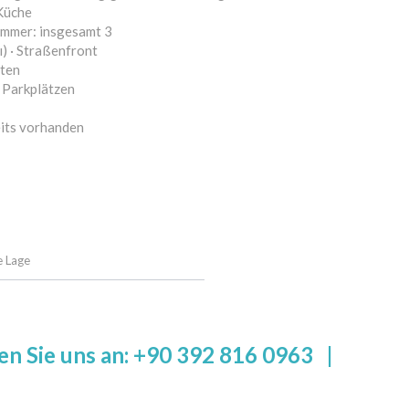
 Küche
immer: insgesamt 3
ı) · Straßenfront
rten
 Parkplätzen
eits vorhanden
e Lage
en Sie uns an: +90 392 816 0963
|