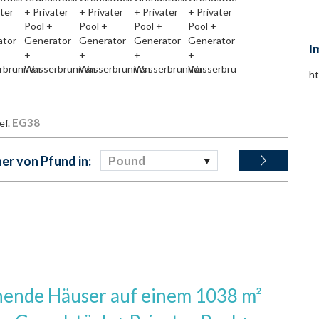
I
h
EG38
ef.
r von Pfund in:
Pound
hende Häuser auf einem 1038 m²