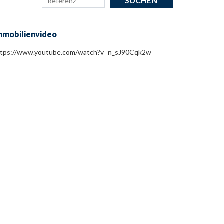
mmobilienvideo
ttps://www.youtube.com/watch?v=n_sJ90Cqk2w