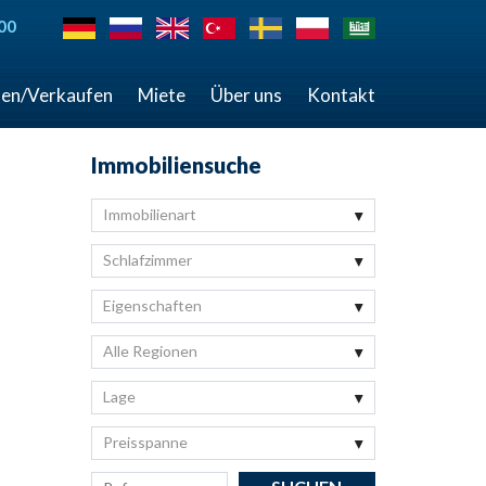
00
en/Verkaufen
Miete
Über uns
Kontakt
Immobiliensuche
Immobilienart
Schlafzimmer
Eigenschaften
Alle Regionen
Lage
Preisspanne