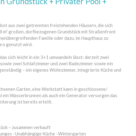
n Grundstück + Privater Pool +
bot aus zwei getrennten freistehenden Häusern, die sich
8 m² großen, dorfbezogenen Grundstück mit Straßenfront
onenübergreifenden Familie oder dazu, im Haupthaus zu
ro genutzt wird.
as sich leicht in ein 3+1 umwandeln lässt: derzeit zwei
sowie zwei Schlafzimmer und zwei Badezimmer sowie ein
igenständig – ein eigenes Wohnzimmer, integrierte Küche und
chsenen Garten, eine Werkstatt kann in geschlossene/
 ein Wasserbrunnen als auch ein Generator versorgen das
erung ist bereits erteilt.
tück – zusammen verkauft
Lounges · Unabhängige Küche · Wintergarten