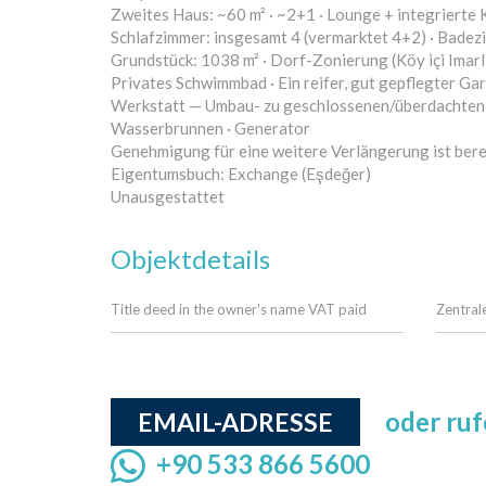
Zweites Haus: ~60 m² · ~2+1 · Lounge + integrierte
Schlafzimmer: insgesamt 4 (vermarktet 4+2) · Badez
Grundstück: 1038 m² · Dorf-Zonierung (Köy içi Imarl
Privates Schwimmbad · Ein reifer, gut gepflegter Ga
Werkstatt — Umbau- zu geschlossenen/überdachten
Wasserbrunnen · Generator
Genehmigung für eine weitere Verlängerung ist ber
Eigentumsbuch: Exchange (Eşdeğer)
Unausgestattet
Objektdetails
Title deed in the owner's name VAT paid
Zentral
oder ruf
EMAIL-ADRESSE
+90 533 866 5600