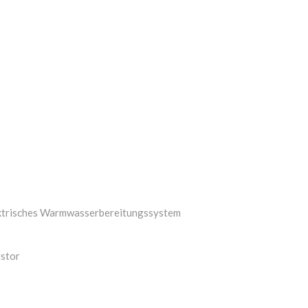
ktrisches Warmwasserbereitungssystem
gstor