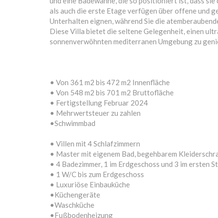
und eine Badewanne, die so positioniert ist, dass s
als auch die erste Etage verfügen über offene und g
Unterhalten eignen, während Sie die atemberaubend
Diese Villa bietet die seltene Gelegenheit, einen ult
sonnenverwöhnten mediterranen Umgebung zu geni
• Von 361 m2 bis 472 m2 Innenfläche
• Von 548 m2 bis 701 m2 Bruttofläche
• Fertigstellung Februar 2024
• Mehrwertsteuer zu zahlen
•Schwimmbad
• Villen mit 4 Schlafzimmern
• Master mit eigenem Bad, begehbarem Kleiderschr
• 4 Badezimmer, 1 im Erdgeschoss und 3 im ersten S
• 1 W/C bis zum Erdgeschoss
• Luxuriöse Einbauküche
•Küchengeräte
•Waschküche
•Fußbodenheizung