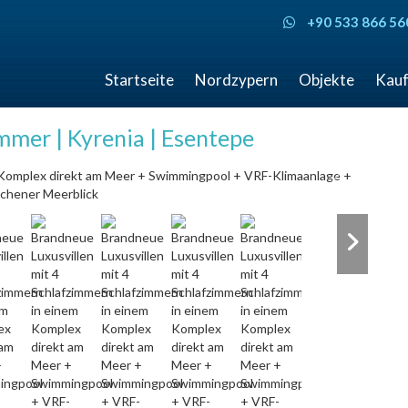
+90 533 866 56
Startseite
Nordzypern
Objekte
Kauf
mmer | Kyrenia | Esentepe