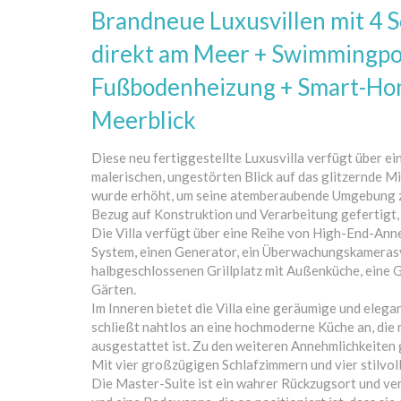
Brandneue Luxusvillen mit 4 
direkt am Meer + Swimmingpo
Fußbodenheizung + Smart-Ho
Meerblick
Diese neu fertiggestellte Luxusvilla verfügt über ein
malerischen, ungestörten Blick auf das glitzernde 
wurde erhöht, um seine atemberaubende Umgebung z
Bezug auf Konstruktion und Verarbeitung gefertigt, 
Die Villa verfügt über eine Reihe von High-End-An
System, einen Generator, ein Überwachungskamerasy
halbgeschlossenen Grillplatz mit Außenküche, eine
Gärten.
Im Inneren bietet die Villa eine geräumige und ele
schließt nahtlos an eine hochmoderne Küche an, die
ausgestattet ist. Zu den weiteren Annehmlichkeite
Mit vier großzügigen Schlafzimmern und vier stilvolle
Die Master-Suite ist ein wahrer Rückzugsort und ve