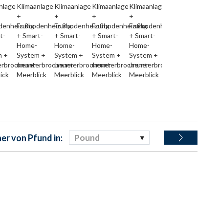
r von Pfund in:
Pound