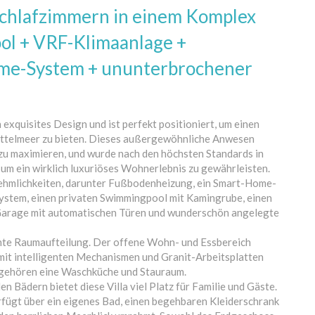
Schlafzimmern in einem Komplex
ol + VRF-Klimaanlage +
me-System + ununterbrochener
 exquisites Design und ist perfekt positioniert, um einen
Mittelmeer zu bieten. Dieses außergewöhnliche Anwesen
u maximieren, und wurde nach den höchsten Standards in
um ein wirklich luxuriöses Wohnerlebnis zu gewährleisten.
nehmlichkeiten, darunter Fußbodenheizung, ein Smart-Home-
stem, einen privaten Swimmingpool mit Kamingrube, einen
 Garage mit automatischen Türen und wunderschön angelegte
gante Raumaufteilung. Der offene Wohn- und Essbereich
 mit intelligenten Mechanismen und Granit-Arbeitsplatten
n gehören eine Waschküche und Stauraum.
n Bädern bietet diese Villa viel Platz für Familie und Gäste.
rfügt über ein eigenes Bad, einen begehbaren Kleiderschrank