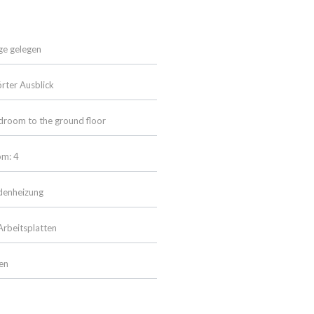
ge gelegen
rter Ausblick
room to the ground floor
om: 4
denheizung
Arbeitsplatten
en