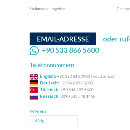
Steinmauer umgeben
Genera
oder ruf
EMAIL-ADRESSE
+90 533 866 5600
Telefonnummern
English:
+90 392 816 0963 ( head office);
Deutsch:
+90 542 878 5600
Türkisch:
+90 546 992 5600
Russisch:
0090 533 848 1452
Referenz