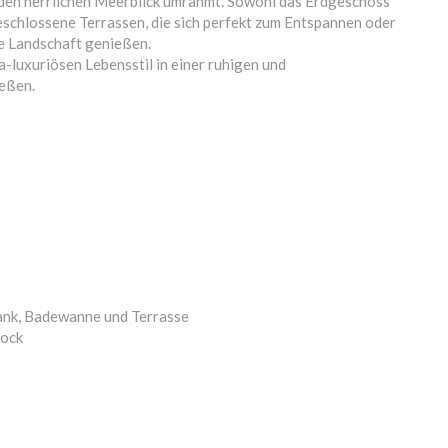
ie den herrlichen Meerblick umrahmt. Sowohl das Erdgeschoss
eschlossene Terrassen, die sich perfekt zum Entspannen oder
e Landschaft genießen.
ra-luxuriösen Lebensstil in einer ruhigen und
eßen.
ank, Badewanne und Terrasse
tock