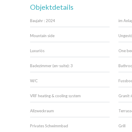
Objektdetails
Baujahr : 2024
im Anla
Mountain side
Ungestö
Luxuriös
One bed
Badezimmer (en-suite): 3
Bathro
W/C
Fussbo
VRF heating & cooling system
Granit-
Allzweckraum
Terrass
Privates Schwimmbad
Grill