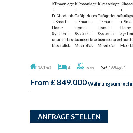
361m2
4
yes
1694g-1
Ref.
From
£
849.000
Währungsumrechne
ANFRAGE STELLEN