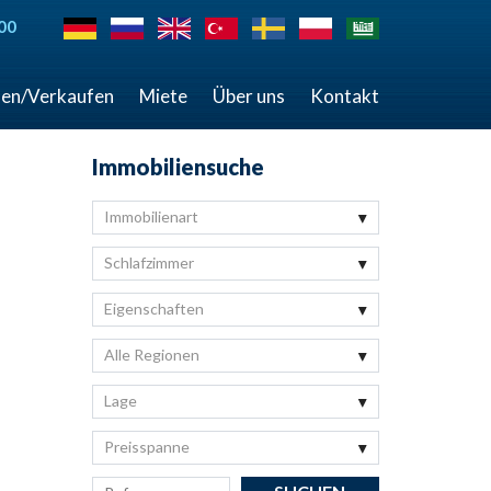
00
en/Verkaufen
Miete
Über uns
Kontakt
Immobiliensuche
Immobilienart
Schlafzimmer
Eigenschaften
Alle Regionen
Lage
Preisspanne