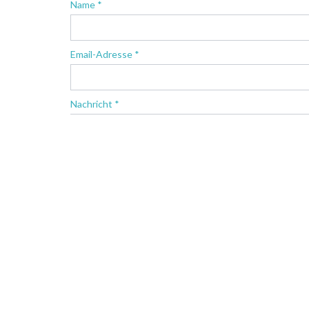
Name *
Email-Adresse *
Nachricht *
* Pflichtfelder
Landmark has tried to ensure that all the content provi
content is provided on an information basis only and sho
behalf of Landmark for any errors, omissions, or mislea