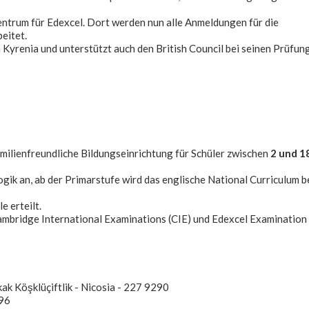
Zentrum für Edexcel. Dort werden nun alle Anmeldungen für die
eitet.
 Kyrenia und unterstützt auch den British Council bei seinen Prüfun
familienfreundliche Bildungseinrichtung für Schüler zwischen
2 und 1
ik an, ab der Primarstufe wird das englische National Curriculum b
e erteilt.
ambridge International Examinations (CIE) und Edexcel Examination
ak Köşklüçiftlik - Nicosia - 227 9290
496