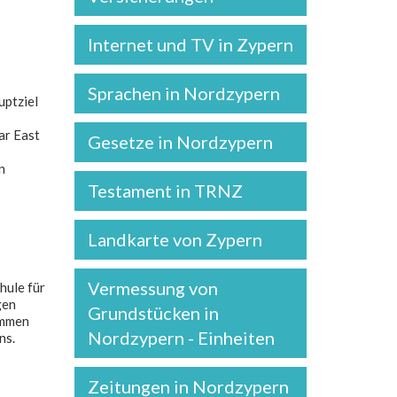
Internet und TV in Zypern
Sprachen in Nordzypern
uptziel
ar East
Gesetze in Nordzypern
n
Testament in TRNZ
Landkarte von Zypern
Vermessung von
hule für
gen
Grundstücken in
ammen
Nordzypern - Einheiten
ns.
Zeitungen in Nordzypern