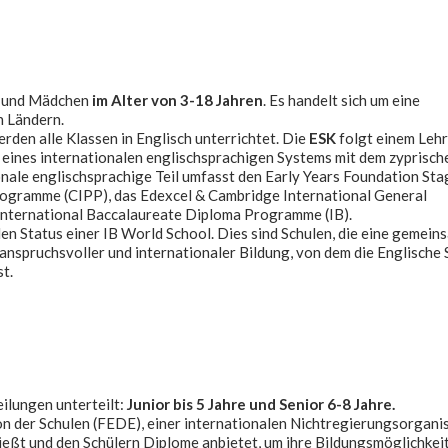
n und Mädchen
im Alter von 3-18 Jahren
. Es handelt sich um eine
n Ländern.
den alle Klassen in Englisch unterrichtet. Die
ESK
folgt einem Lehr
te eines internationalen englischsprachigen Systems mit dem zyprisch
onale englischsprachige Teil umfasst den Early Years Foundation Sta
ogramme (CIPP), das Edexcel & Cambridge International General
International Baccalaureate Diploma Programme (IB).
den Status einer IB World School. Dies sind Schulen, die eine gemein
 anspruchsvoller und internationaler Bildung, von dem die Englische 
st.
ilungen unterteilt:
Junior bis 5 Jahre und Senior 6-8 Jahre.
n der Schulen (FEDE), einer internationalen Nichtregierungsorganis
nießt und den Schülern Diplome anbietet, um ihre Bildungsmöglichkei