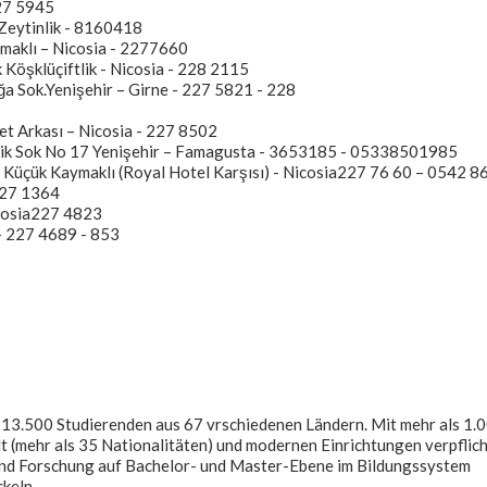
227 5945
Zeytinlik - 8160418
ymaklı – Nicosia - 2277660
k Köşklüçiftlik - Nicosia - 228 2115
Ağa Sok.Yenişehir – Girne - 227 5821 - 228
et Arkası – Nicosia - 227 8502
ik Sok No 17 Yenişehir – Famagusta - 3653185 - 05338501985
8 Küçük Kaymaklı (Royal Hotel Karşısı) - Nicosia227 76 60 – 0542 
227 1364
icosia227 4823
 - 227 4689 - 853
r 13.500 Studierenden aus 67 vrschiedenen Ländern. Mit mehr als 1.
 (mehr als 35 Nationalitäten) und modernen Einrichtungen verpflich
e und Forschung auf Bachelor- und Master-Ebene im Bildungssystem
keln.