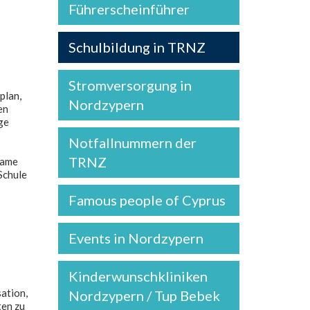
Führerscheinführer
Schulbildung in TRNZ
Stromversorgung in
plan,
Nordzypern
en
ge
Notfallnummern der
TRNZ
same
Schule
Famous people of Cyprus
Events in Nordzypern
Kinderwunschkliniken
ation,
Nordzypern / Tup Bebek
ten zu