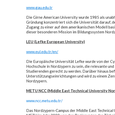
www.gau.edu.tr
Die Girne American University wurde 1985 als unabh
Gründung konzentriert sich die Universität darauf, 
Zugang zu einer auf dem amerikanischen Modell bas
dieser besonderen Mission im Bildungssystem Nordz
LEU (Lefke European University)
www.eul.edu.tr/en/
Die Europäische Universität Lefke wurde von der Cyp
Hochschule in Nordzypern zu sein, die relevante und
Studierenden gerecht zu werden. Darüber hinaus bef
Unterstützungseinrichtungen und wird zu einem Zentr
Nordzypern.
METU NCC (Middle East Technical University No
www.ncc.metu.edu.tr/
Das Nordzypern-Campus der Middle East Technical U