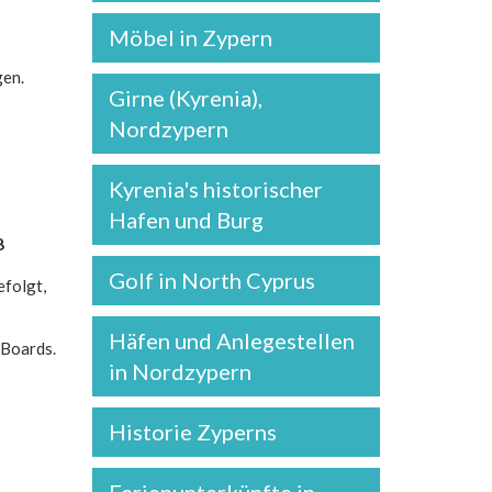
Möbel in Zypern
gen.
Girne (Kyrenia),
Nordzypern
Kyrenia's historischer
Hafen und Burg
8
Golf in North Cyprus
efolgt,
Häfen und Anlegestellen
 Boards.
in Nordzypern
Historie Zyperns