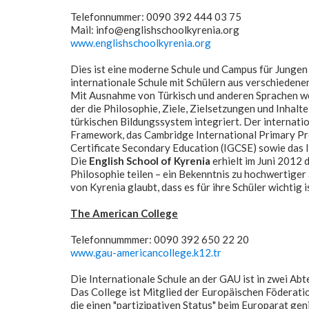
Telefonnummer: 0090 392 444 03 75
Mail: info@englishschoolkyrenia.org
www.englishschoolkyrenia.org
Dies ist eine moderne Schule und Campus für Junge
internationale Schule mit Schülern aus verschiedene
Mit Ausnahme von Türkisch und anderen Sprachen wer
der die Philosophie, Ziele, Zielsetzungen und Inhal
türkischen Bildungssystem integriert. Der internati
Framework, das Cambridge International Primary Pr
Certificate Secondary Education (IGCSE) sowie das 
Die
English School of Kyrenia
erhielt im Juni 2012 
Philosophie teilen – ein Bekenntnis zu hochwertiger
von Kyrenia glaubt, dass es für ihre Schüler wichtig i
The American College
Telefonnummmer: 0090 392 650 22 20
www.gau-americancollege.k12.tr
Die Internationale Schule an der GAU ist in zwei Abte
Das College ist Mitglied der Europäischen Föderatio
die einen "partizipativen Status" beim Europarat ge