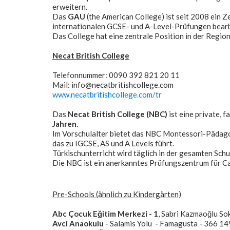
erweitern.
Das
GAU
(the American College) ist seit 2008 ein 
internationalen GCSE- und A-Level-Prüfungen bearb
Das College hat eine zentrale Position in der Region
Necat British College
Telefonnummer: 0090 392 821 20 11
Mail: info@necatbritishcollege.com
www.necatbritishcollege.com/tr
Das
Necat British College (NBC)
ist eine private, 
Jahren
.
Im Vorschulalter bietet das NBC Montessori-Pädagog
das zu IGCSE, AS und A Levels führt.
Türkischunterricht wird täglich in der gesamten Schul
Die NBC ist ein anerkanntes Prüfungszentrum für C
Pre-Schools (ähnlich zu Kindergärten)
Abc Çocuk Eğitim Merkezi - 1
, Sabri Kazmaoğlu Sok
Avci Anaokulu
- Salamis Yolu - Famagusta - 366 1