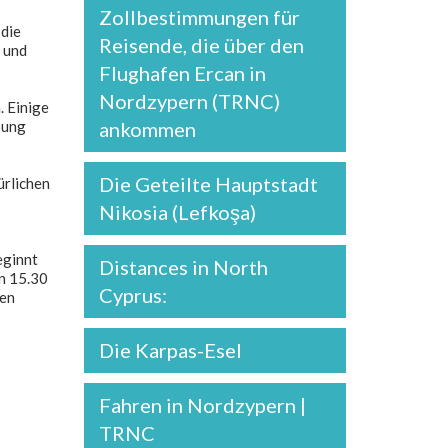
Zollbestimmungen für
 die
Reisende, die über den
n und
Flughafen Ercan in
Nordzypern (TRNC)
. Einige
oung
ankommen
Die Geteilte Hauptstadt
ürlichen
Nikosia (Lefkoşa)
eginnt
Distances in North
n 15.30
Cyprus:
ien
Die Karpas-Esel
Fahren in Nordzypern |
TRNC