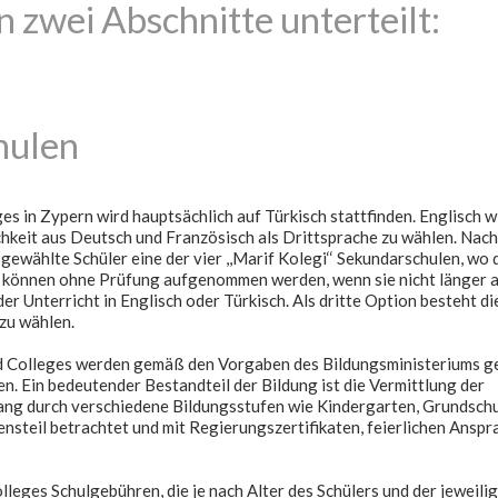
n zwei Abschnitte unterteilt:
hulen
es in Zypern wird hauptsächlich auf Türkisch stattfinden. Englisch wi
hkeit aus Deutsch und Französisch als Drittsprache zu wählen. Nach
ewählte Schüler eine der vier ,,Marif Kolegi‘‘ Sekundarschulen, wo 
ts können ohne Prüfung aufgenommen werden, wenn sie nicht länger a
der Unterricht in Englisch oder Türkisch. Als dritte Option besteht di
zu wählen.
nd Colleges werden gemäß den Vorgaben des Bildungsministeriums g
ren. Ein bedeutender Bestandteil der Bildung ist die Vermittlung der
ang durch verschiedene Bildungsstufen wie Kindergarten, Grundschu
nsteil betrachtet und mit Regierungszertifikaten, feierlichen Ansp
leges Schulgebühren, die je nach Alter des Schülers und der jeweili