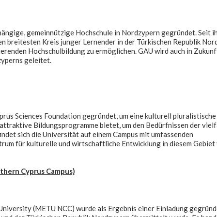
ängige, gemeinnützige Hochschule in Nordzypern gegründet. Seit i
den breitesten Kreis junger Lernender in der Türkischen Republik No
ierenden Hochschulbildung zu ermöglichen. GAU wird auch in Zukunf
yperns geleitet.
rus Sciences Foundation gegründet, um eine kulturell pluralistische
 attraktive Bildungsprogramme bietet, um den Bedürfnissen der vielf
indet sich die Universität auf einem Campus mit umfassenden
um für kulturelle und wirtschaftliche Entwicklung in diesem Gebiet
rthern Cyprus Campus)
niversity (METU NCC) wurde als Ergebnis einer Einladung gegründe