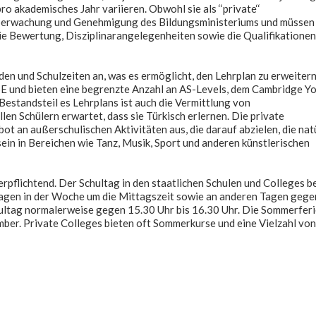
 akademisches Jahr variieren. Obwohl sie als ‘‘private‘‘
 Überwachung und Genehmigung des Bildungsministeriums und müssen
die Bewertung, Disziplinarangelegenheiten sowie die Qualifikatione
en und Schulzeiten an, was es ermöglicht, den Lehrplan zu erweitern
SE und bieten eine begrenzte Anzahl an AS-Levels, dem Cambridge Y
estandsteil es Lehrplans ist auch die Vermittlung von
en Schülern erwartet, dass sie Türkisch erlernen. Die private
bot an außerschulischen Aktivitäten aus, die darauf abzielen, die nat
ein in Bereichen wie Tanz, Musik, Sport und anderen künstlerischen
erpflichtend. Der Schultag in den staatlichen Schulen und Colleges b
Tagen in der Woche um die Mittagszeit sowie an anderen Tagen gege
chultag normalerweise gegen 15.30 Uhr bis 16.30 Uhr. Die Sommerfer
mber. Private Colleges bieten oft Sommerkurse und eine Vielzahl von