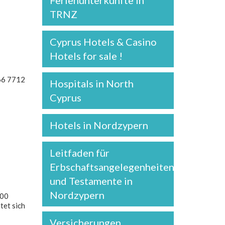
Ferienunterkünfte in
TRNZ
Cyprus Hotels & Casino
Hotels for sale !
866 7712
Hospitals in North
Cyprus
Hotels in Nordzypern
Leitfaden für
Erbschaftsangelegenheiten
und Testamente in
Nordzypern
000
tet sich
Versicherungen