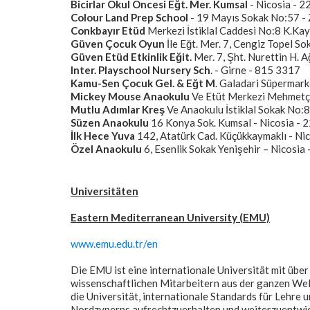
Bicirlar Okul Öncesi Eğt. Mer. Kumsal
- Nicosia - 
Colour Land Prep School
- 19 Mayıs Sokak No:57 - 
Conkbayır Etüd
Merkezi İstiklal Caddesi No:8 K.Ka
Güven Çocuk Oyun
İle Eğt. Mer. 7, Cengiz Topel So
Güven Etüd Etkinlik Eğit.
Mer. 7, Şht. Nurettin H. 
Inter. Playschool Nursery Sch
. - Girne - 815 3317
Kamu-Sen Çocuk Gel. & Eğt M
. Galadari Süpermark
Mickey Mouse Anaokulu
Ve Etüt Merkezi Mehmetç
Mutlu Adımlar Kreş
Ve Anaokulu İstiklal Sokak No:
Süzen Anaokulu
16 Konya Sok. Kumsal - Nicosia - 
İlk Hece Yuva
142, Atatürk Cad. Küçükkaymaklı - N
Özel Anaokulu
6, Esenlik Sokak Yenişehir – Nicosia
Universitäten
Eastern Mediterranean University (EMU)
www.emu.edu.tr/en
Die EMU ist eine internationale Universität mit übe
wissenschaftlichen Mitarbeitern aus der ganzen Welt
die Universität, internationale Standards für Lehr
Nordzyperns aufrechtzuerhalten und weiterzuentwic