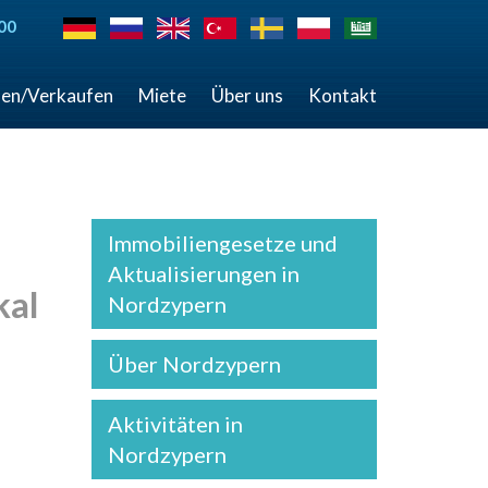
00
en/Verkaufen
Miete
Über uns
Kontakt
Immobiliengesetze und
Aktualisierungen in
kal
Nordzypern
Über Nordzypern
Aktivitäten in
Nordzypern