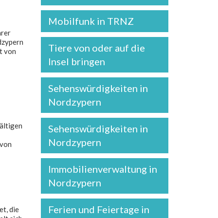
Mobilfunk in TRNZ
hrer
rdzypern
Tiere von oder auf die
t von
Insel bringen
Sehenswürdigkeiten in
Nordzypern
ältigen
Sehenswürdigkeiten in
Nordzypern
 von
Immobilienverwaltung in
Nordzypern
Ferien und Feiertage in
t, die