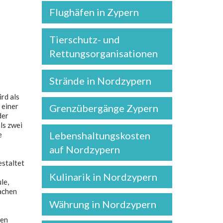
Flughäfen in Zypern
Tierschutz- und
Rettungsorganisationen
Strände in Nordzypern
rd als
 einer
Grenzübergänge Zypern
der
ls zwei
Lebenshaltungskosten
e
auf Nordzypern
estaltet
Kulinarik in Nordzypern
le,
rachen
Währung in Nordzypern
gen