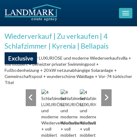
Wiederverkauf | Zu verkaufen | 4
Schlafzimmer | Kyrenia | Bellapais
Exclusive