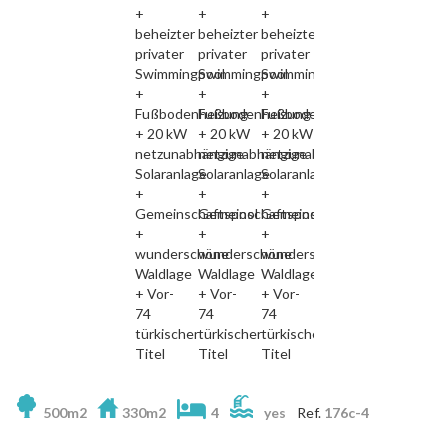
500m2
330m2
4
yes
Ref.
176c-4