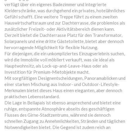
verfügt über ein eigenes Badezimmer und integrierte
Kleiderschränke, was durchgehend ein privates, hotelähnliches
Gefühl schafft. Eine weitere Treppe führt zu einem zweiten
Hauswirtschaftsraum und zur Dachterrasse, die problemlos als
zusätzlicher Freizeit- oder Aktivitätsbereich dienen kann.
Derzeit bietet die Dachterrasse Platz für den Transformator,
Solarpanels und eine dritte Gästetoilette, bietet aber dennoch
hervorragende Möglichkeit für flexible Nutzung.
Für diejenigen, die ein unkompliziertes Einzugserlebnis suchen,
wird die Immobilie voll möbliert verkauft, was sie ideal als
Hauptwohnsitz, als Lock-up-and-Leave-Haus oder als
Investition für Premium-Mietobjekte macht.
Mit sorgfältigen Designentscheidungen, Panoramablicken und
einer starken Mischung aus Indoor- und Outdoor-Lifestyle-
Merkmalen bietet dieses Haus einen eleganten, aber dennoch
praktischen Lebensstandard.
Die Lage in Bellapais ist ebenso ansprechend und bietet eine
ruhige, entspannte Atmosphäre abseits des geschäftigen
Flusses des Girne-Stadtzentrums, während sie dennoch
schnellen Zugang zu Annehmlichkeiten, Stränden und täglichen
Notwendigkeiten bietet. Die Gegend ist zudem reich an