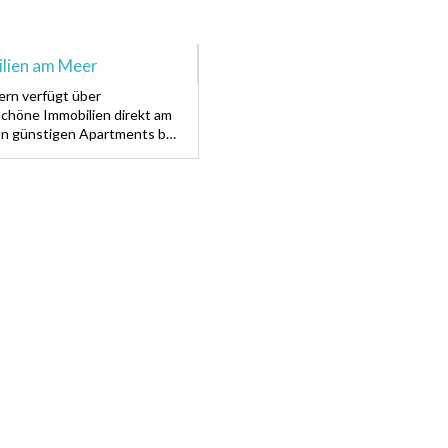
lien am Meer
rn verfügt über
chöne Immobilien direkt am
on günstigen Apartments bis
uxusvillen. Wachen Sie auf zu
äusch von Wellen!!