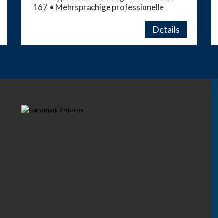
167 • Mehrsprachige professionelle
Beratern, viele Jahre Erfahrung und
Kompetenz. Wir sprechen Englisch,
Details
Deutsch, Russisch, Schwedisch, Türkisch
und Persisch