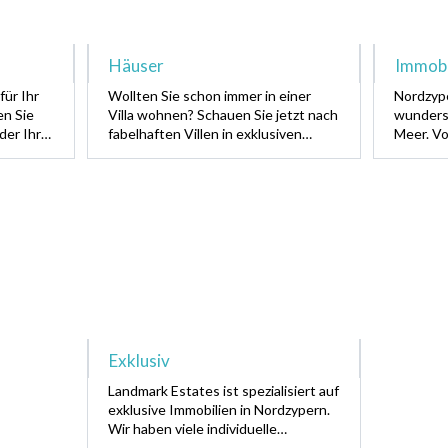
Häuser
Immobi
für Ihr
Wollten Sie schon immer in einer
Nordzype
en Sie
Villa wohnen? Schauen Sie jetzt nach
wunders
der Ihr
fabelhaften Villen in exklusiven
Meer. V
 £
Lagen! Von traditionellen Minivillen
hin zu L
bis hin zu High-End-Luxusvillen,
dem Ger
schauen Sie jetzt nach Ihrer
Traumimmobilie am Meer.
Exklusiv
Landmark Estates ist spezialisiert auf
exklusive Immobilien in Nordzypern.
Wir haben viele individuelle
Luxusimmobilien, die Ihre Träume