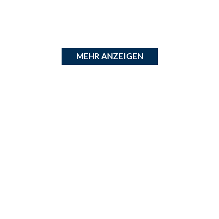
mit ihrem
iken Hafen
erfekter Ort,
wohner von
en Blick auf
Strand, die
MEHR ANZEIGEN
t und das
esparmak-
en sind.