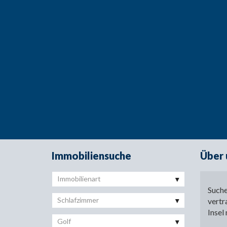
Immobiliensuche
Über 
Immobilienart
Suche
Schlafzimmer
vertr
Insel
Golf